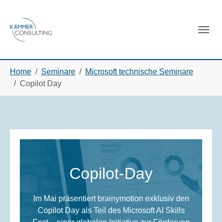
Skip to main navigation
Skip to main content
Skip to page footer
You are here:
Home
Seminare
Microsoft technische Seminare
Copilot Day
Copilot-Day
Im Mai präsentiert brainymotion exklusiv den
Copilot Day als Teil des Microsoft AI Skills