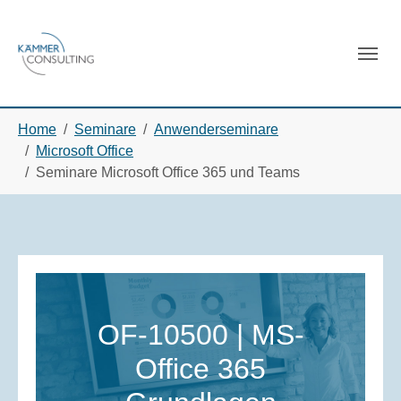
Skip to main navigation
Skip to main content
Skip to page footer
You are here:
Home
Seminare
Anwenderseminare
Microsoft Office
Seminare Microsoft Office 365 und Teams
OF-10500 | MS-
Office 365