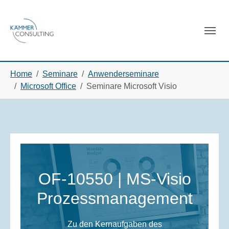
Skip to main navigation
Skip to main content
Skip to page footer
You are here:
Home
Seminare
Anwenderseminare
Microsoft Office
Seminare Microsoft Visio
OF-10550 | MS-Visio
Prozessmanagement
Zu den Kernaufgaben des