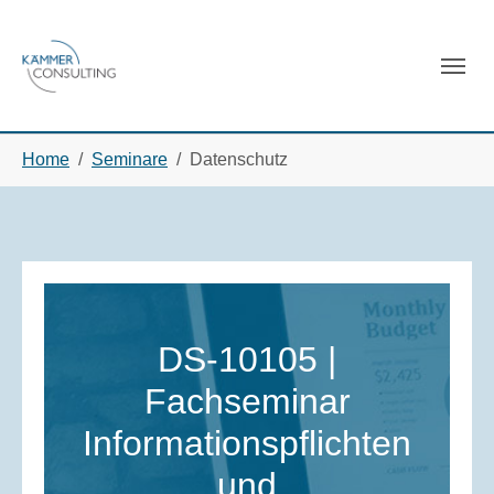
Skip to main navigation
Skip to main content
Skip to page footer
You are here:
Home
Seminare
Datenschutz
DS-10105 |
Fachseminar
Informationspflichten
und