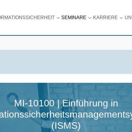
ORMATIONSSICHERHEIT
SEMINARE
KARRIERE
UN
u for "Datenschutz"
Submenu for "Informationssicherhei
Submenu for "Semin
Subme
MI-10100 | Einführung in
ationssicherheitsmanagement
(ISMS)