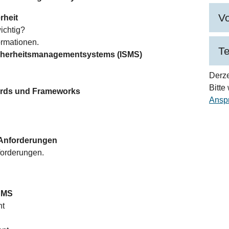
V
rheit
ichtig?
rmationen.
T
icherheitsmanagementsystems (ISMS)
Derze
Bitte
dards und Frameworks
Ansp
 Anforderungen
orderungen.
SMS
nt