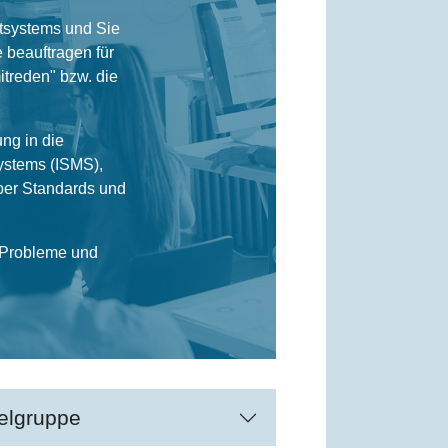
tsystems und Sie
 beauftragen für
treden" bzw. die
ng in die
ystems (ISMS),
über Standards und
 Probleme und
elgruppe