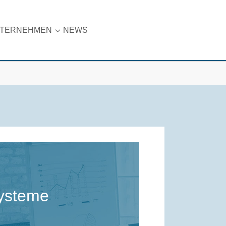
TERNEHMEN
NEWS
t"
are"
nu for "Karriere"
Submenu for "Unternehmen"
systeme