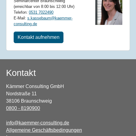
Seminarcenter Braunschweig
(erreichbar von 8:00 bis 12:00 Uhr)
Telefon:
0531 7022490
E-Mail:
s.kassebaum@kaemmer-
consulting.de
Kontakt aufnehmen
Kontakt
Kämmer Consulting GmbH
Nordstraße 11
38106 Braunschweig
0800 - 8190900
info@kaemmer-consulting.de
Allgemeine Geschäftsbedingungen