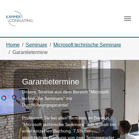
Skip to main navigation
Skip to main content
Skip to page footer
You are here:
Home
Seminare
Microsoft technische Seminare
Garantietermine
Garantietermine
Unsere Termine aus dem Bereich "Microsoft
technische Seminare" mit
Durchführungsgarantie!
Profitieren Sie bei allen Terminen im Bereich
"Microsoft technische Seminare": 5% Rabatt bei
einer einzelnen Buchung, 7,5% bei
gleichzeitiger Buchung von zwei Terminen oder