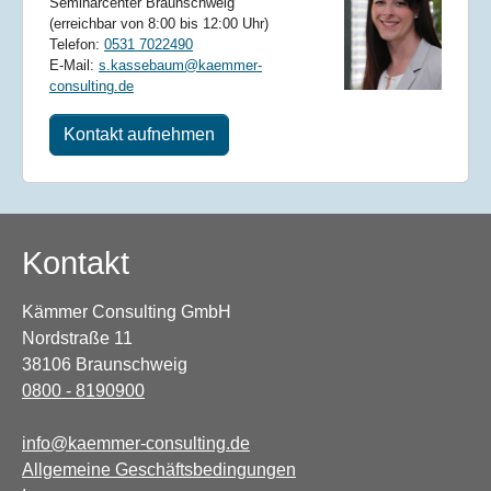
Seminarcenter Braunschweig
(erreichbar von 8:00 bis 12:00 Uhr)
Telefon:
0531 7022490
E-Mail:
s.kassebaum@kaemmer-
consulting.de
Kontakt aufnehmen
Kontakt
Kämmer Consulting GmbH
Nordstraße 11
38106 Braunschweig
0800 - 8190900
info@kaemmer-consulting.de
Allgemeine Geschäftsbedingungen