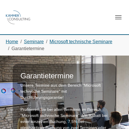
Skip to main navigation
Skip to main content
Skip to page footer
You are here:
Home
Seminare
Microsoft technische Seminare
Garantietermine
Garantietermine
Unsere Termine aus dem Bereich "Microsoft
technische Seminare" mit
Durchführungsgarantie!
Profitieren Sie bei allen Terminen im Bereich
"Microsoft technische Seminare": 5% Rabatt bei
einer einzelnen Buchung, 7,5% bei
gleichzeitiger Buchung von zwei Terminen oder