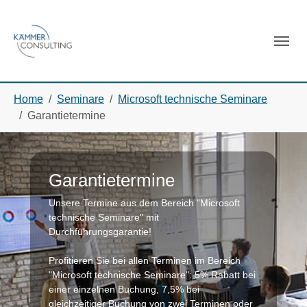
Skip to main navigation
Skip to main content
Skip to page footer
You are here:
Home
Seminare
Microsoft technische Seminare
Garantietermine
Garantietermine
Unsere Termine aus dem Bereich "Microsoft
technische Seminare" mit
Durchführungsgarantie!
Profitieren Sie bei allen Terminen im Bereich
"Microsoft technische Seminare": 5% Rabatt bei
einer einzelnen Buchung, 7,5% bei
gleichzeitiger Buchung von zwei Terminen oder