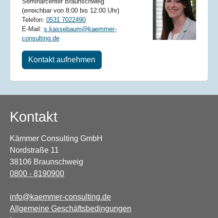
Seminarcenter Braunschweig
(erreichbar von 8:00 bis 12:00 Uhr)
Telefon:
0531 7022490
E-Mail:
s.kassebaum@kaemmer-
consulting.de
Kontakt aufnehmen
Kontakt
Kämmer Consulting GmbH
Nordstraße 11
38106 Braunschweig
0800 - 8190900
info@kaemmer-consulting.de
Allgemeine Geschäftsbedingungen