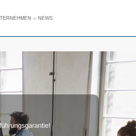
TERNEHMEN
NEWS
t"
are"
nu for "Karriere"
Submenu for "Unternehmen"
führungsgarantie!