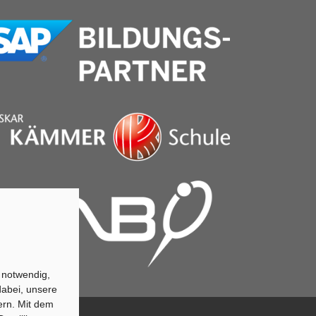
 notwendig,
abei, unsere
ern. Mit dem