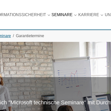
ORMATIONSSICHERHEIT
SEMINARE
KARRIERE
UN
u for "Datenschutz"
Submenu for "Informationssicherhei
Submenu for "Semin
Subme
minare
Garantietermine
ch "Microsoft technische Seminare" mit Durch