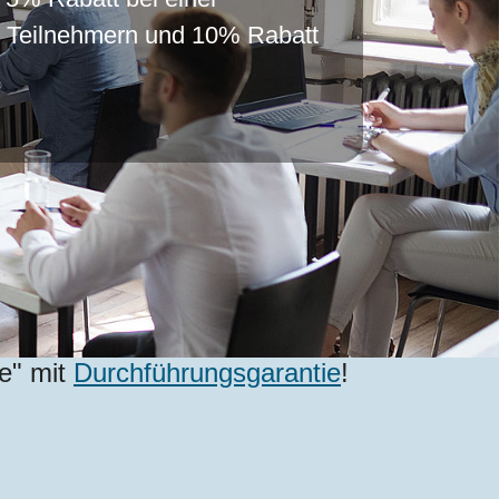
r Teilnehmern und 10% Rabatt
re" mit
Durchführungsgarantie
!