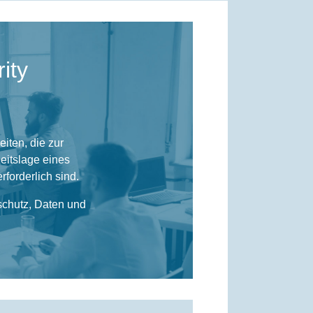
ity
iten, die zur
eitslage eines
forderlich sind.
schutz, Daten und