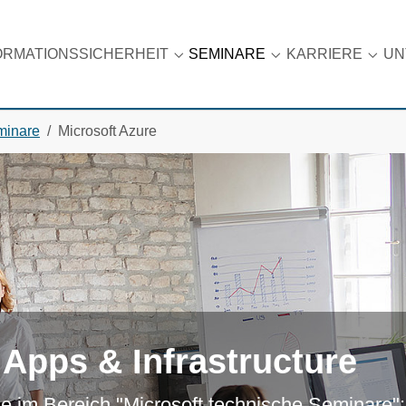
ORMATIONSSICHERHEIT
SEMINARE
KARRIERE
UN
u for "Datenschutz"
Submenu for "Informationssicherhei
Submenu for "Semin
Subme
minare
Microsoft Azure
 Apps & Infrastructure
ine im Bereich "Microsoft technische Seminare"