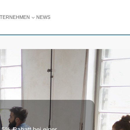
TERNEHMEN
NEWS
t"
are"
nu for "Karriere"
Submenu for "Unternehmen"
: 5% Rabatt bei einer