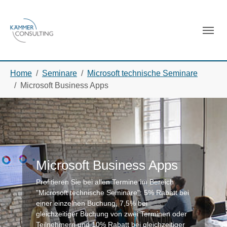
Skip to main navigation
Skip to main content
Skip to page footer
You are here:
Home
Seminare
Microsoft technische Seminare
Microsoft Business Apps
Microsoft Business Apps
Profitieren Sie bei allen Termine im Bereich
"Microsoft technische Seminare": 5% Rabatt bei
einer einzelnen Buchung, 7,5% bei
gleichzeitiger Buchung von zwei Terminen oder
Teilnehmern und 10% Rabatt bei gleichzeitiger