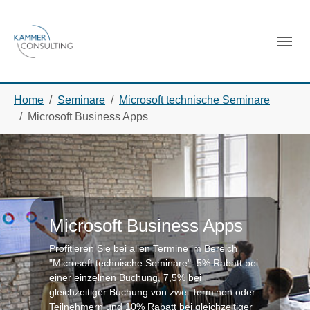
Skip to main navigation
Skip to main content
Skip to page footer
You are here:
Home
Seminare
Microsoft technische Seminare
Microsoft Business Apps
Microsoft Business Apps
Profitieren Sie bei allen Termine im Bereich
"Microsoft technische Seminare": 5% Rabatt bei
einer einzelnen Buchung, 7,5% bei
gleichzeitiger Buchung von zwei Terminen oder
Teilnehmern und 10% Rabatt bei gleichzeitiger