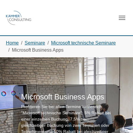
Skip to main navigation
Skip to main content
Skip to page footer
You are here:
Home
Seminare
Microsoft technische Seminare
Microsoft Business Apps
Microsoft Business Apps
Profitieren Sie bei allen Termine im Bereich
"Microsoft technische Seminare": 5% Rabatt bei
einer einzelnen Buchung, 7,5% bei
gleichzeitiger Buchung von zwei Terminen oder
Teilnehmern und 10% Rabatt bei gleichzeitiger