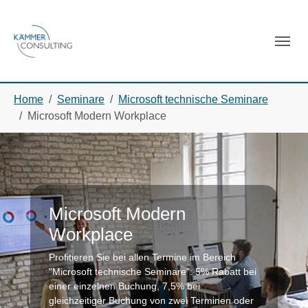
Skip to main navigation
Skip to main content
Skip to page footer
You are here:
Home
Seminare
Microsoft technische Seminare
Microsoft Modern Workplace
Microsoft Modern
Workplace
Profitieren Sie bei allen Termine im Bereich
"Microsoft technische Seminare": 5% Rabatt bei
einer einzelnen Buchung, 7,5% bei
gleichzeitiger Buchung von zwei Terminen oder