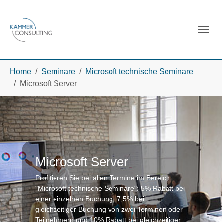
Skip to main navigation
Skip to main content
Skip to page footer
You are here:
Home
Seminare
Microsoft technische Seminare
Microsoft Server
Microsoft Server
Profitieren Sie bei allen Termine im Bereich
"Microsoft technische Seminare": 5% Rabatt bei
einer einzelnen Buchung, 7,5% bei
gleichzeitiger Buchung von zwei Terminen oder
Teilnehmern und 10% Rabatt bei gleichzeitiger